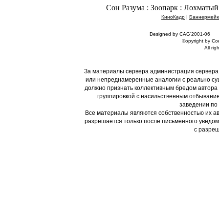
Сон Разума
:
Зоопарк
:
Лохматый
КиноКадр
|
Баннермейк
Designed by CAG'2001-06
©opyright by С
All rig
За материалы сервера администрация сервера
или непреднамеренные аналогии с реально су
должно признать коллективным бредом автора и
группировкой с насильственным отбывание
заведении по 
Все материалы являются собственностью их ав
разрешается только после письменного уведом
с разреш