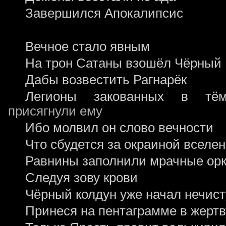
Завершился Апокалипсис
Вечное стало явным
На трон Сатаны взошёл Чёрный
Дабы возвестить Рагнарёк
Легионы закованных в тё
присягнули ему
Ибо молвил он слово вечности
Что сбудется за окраиной вселе
Равнины заполнили мрачные ор
Следуя зову крови
Чёрный колдун уже начал нечис
Принеся на пентаграмме в жерт