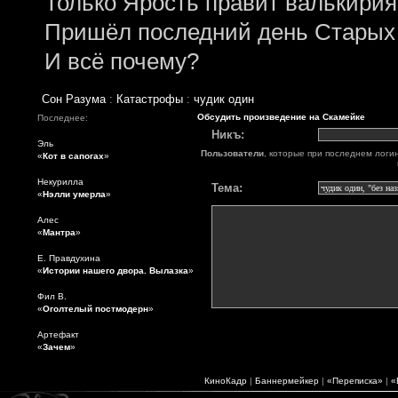
Только Ярость правит валькирия
Пришёл последний день Старых
И всё почему?
Сон Разума
:
Катастрофы
:
чудик один
Обсудить произведение на Скамейке
Последнее:
Никъ:
Эль
Пользователи
, которые при последнем логи
«
Кот в сапогах
»
Некурилла
Тема:
«
Нэлли умерла
»
Алес
«
Мантра
»
Е. Правдухина
«
Истории нашего двора. Вылазка
»
Фил В.
«
Оголтелый постмодерн
»
Артефакт
«
Зачем
»
КиноКадр
|
Баннермейкер
|
«Переписка»
|
«