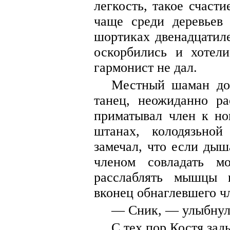
легкость, такое счасти
чаще среди деревьев 
шортиках двенадцатил
оскорбились и хотел
гармонист не дал.
Местный шаман дол
танец, неожиданно ра
приматывал член к но
штанах, колодязьно
замечал, что если дыш
членом совладать м
расслаблять мышцы 
вконец обнаглевшего ч
— Сник, — улыбнула
С тех пор Костя за