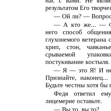
нас с вами. Не являе
результатом Его творче
— Ой ли? — Вопрос
— А кто же... — 
него способ общения
глухонемого ветерана с
хрип, стон, чавкань
срываемой упаковк
постукивание костыля.
— Я — это Я! И неч
Признайте, наконец.
Будьте честны хотя бы 
Федя ответил ему
лицемерие оставьте.
— Вы то, вы то?