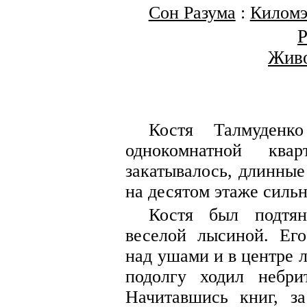
Сон Разума
:
Киломэ
Р
Живо
Костя Талмуден
однокомнатной ква
закатывалось, длинные
на десятом этаже сильн
Костя был подтя
веселой лысиной. Его
над ушами и в центре л
подолгу ходил небр
Начитавшись книг, за