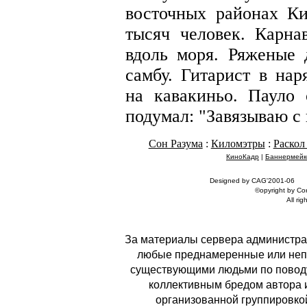
восточных районах Ки
тысяч человек. Карна
вдоль моря. Ряженые 
самбу. Гитарист в на
на кавакиньо. Пауло 
подумал: "Завязываю с 
Сон Разума
:
Киломэтры
:
Раскол
КиноКадр
|
Баннермейк
Designed by CAG'2001-06
©opyright by С
All rig
За материалы сервера администрац
любые преднамеренные или неп
существующими людьми по поводу
коллективным бредом автора и 
организованной группировко