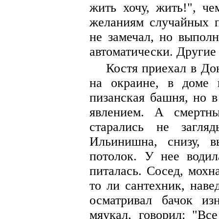
жить хочу, жить!", ч
желаниям случайных п
не замечал, но выполн
автоматически. Другие
Костя приехал в До
на окраине, в доме 
пизанская башня, но 
явлением. А смертн
старались не загля
Ильинишна, снизу, 
потолок. У нее водил
питалась. Сосед, мохн
то ли сантехник, наве
осматривал бачок изн
мяукал, говорил: "Все 