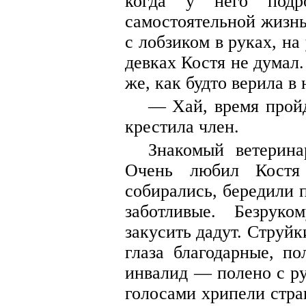
когда у него подр
самостоятельной жизнь
с лобзиком в руках, на
девках Костя не думал
же, как будто верила в 
— Хай, время пройд
крестила член.
Знакомый ветерина
Очень любил Костя
собирались, бередили 
заботливые. Безруко
закусить дадут. Струйк
глаза благодарные, по
инвалид — полено с р
голосами хрипели стра