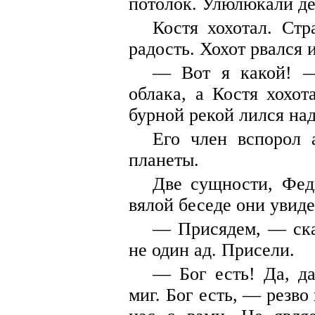
потолок. Улюлюкали де
Костя хохотал. Стр
радость. Хохот рвался и
— Вот я какой! —
облака, а Костя хохот
бурной рекой лился над
Его член вспорол 
планеты.
Две сущности, Фед
вялой беседе они увиде
— Присядем, — ска
не один ад. Присели.
— Бог есть! Да, д
миг. Бог есть, — резво