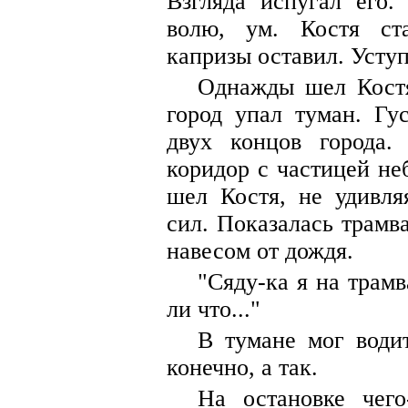
Взгляда испугал его.
волю, ум. Костя ст
капризы оставил. Усту
Однажды шел Костя
город упал туман. Гу
двух концов города.
коридор с частицей не
шел Костя, не удивля
сил. Показалась трамв
навесом от дождя.
"Сяду-ка я на трам
ли что..."
В тумане мог води
конечно, а так.
На остановке чег