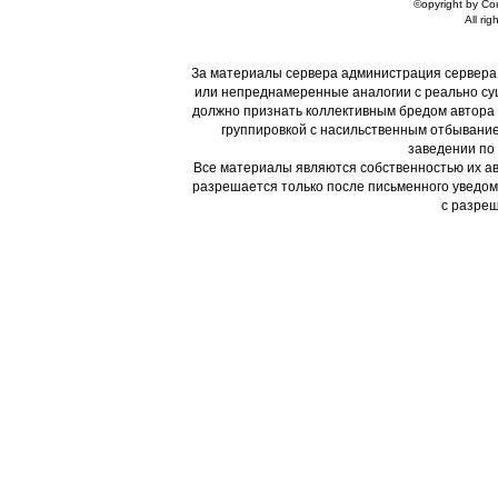
©opyright by С
All rig
За материалы сервера администрация сервера
или непреднамеренные аналогии с реально су
должно признать коллективным бредом автора и
группировкой с насильственным отбывание
заведении по 
Все материалы являются собственностью их ав
разрешается только после письменного уведом
с разреш