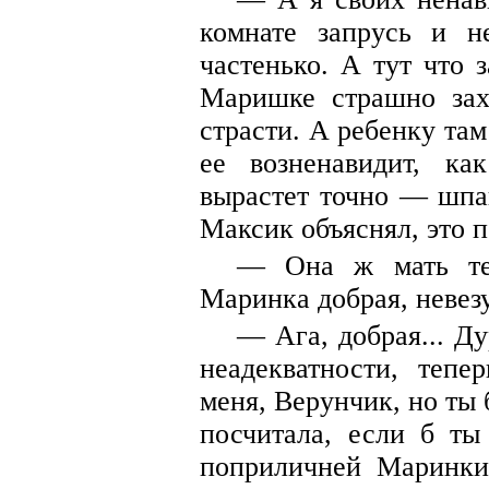
комнате запрусь и н
частенько. А тут что 
Маришке страшно захо
страсти. А ребенку там
ее возненавидит, ка
вырастет точно — шпа
Максик объяснял, это п
— Она ж мать теп
Маринка добрая, невезу
— Ага, добрая... Ду
неадекватности, тепе
меня, Верунчик, но ты 
посчитала, если б ты
поприличней Маринки