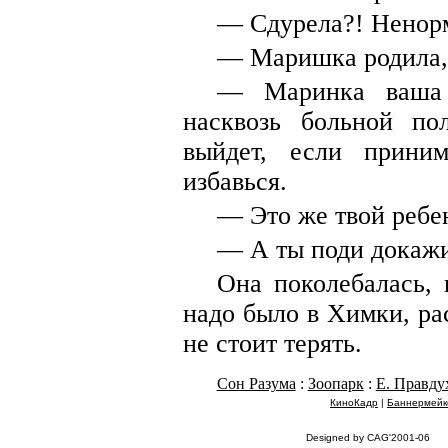
— Сдурела?! Ненорм
— Маришка родила, 
— Маринка ваша 
насквозь больной по
выйдет, если прини
избавься.
— Это же твой ребен
— А ты поди докажи
Она поколебалась, 
надо было в Химки, ра
не стоит терять.
Сон Разума
:
Зоопарк
:
Е. Правду
КиноКадр
|
Баннермейк
Designed by CAG'2001-06