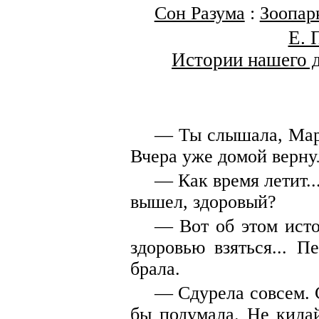
Сон Разума
:
Зоопар
Е. 
Истории нашего д
— Ты слышала, Мар
Вчера уже домой вернул
— Как время летит..
вышел, здоровый?
— Вот об этом исто
здоровью взяться... 
брала.
— Сдурела совсем. С
бы подумала. Не кида