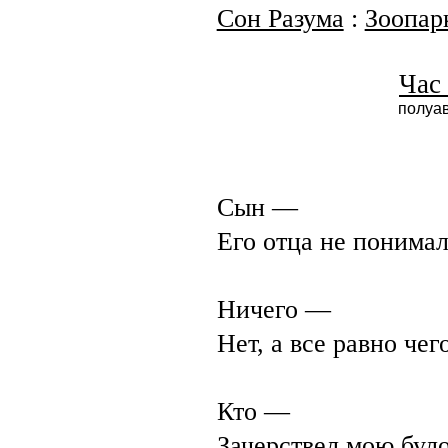
Сон Разума
:
Зоопар
Час 
полуав
Сын —
Его отца не понимал
Ничего —
Нет, а все равно чего
Кто —
Зачерствел мою бул