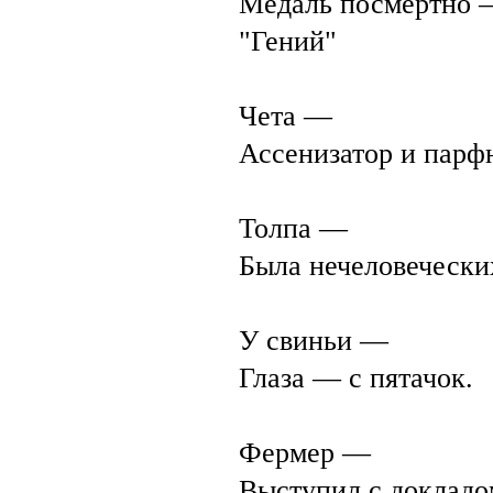
Медаль посмертно 
"Гений"
Чета —
Ассенизатор и парф
Толпа —
Была нечеловечески
У свиньи —
Глаза — с пятачок.
Фермер —
Выступил с докладом