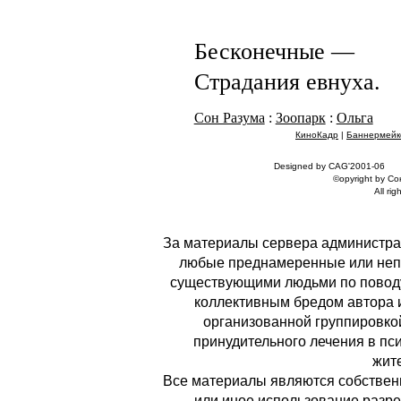
Бесконечные —
Страдания евнуха.
Сон Разума
:
Зоопарк
:
Ольга
КиноКадр
|
Баннермейк
Designed by CAG'2001-06
©opyright by С
All rig
За материалы сервера администрац
любые преднамеренные или неп
существующими людьми по поводу
коллективным бредом автора и 
организованной группировко
принудительного лечения в пс
жите
Все материалы являются собственн
или иное использование разре