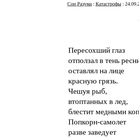
Сон Разума
:
Катастрофы
: 24.09.
Пересохший глаз
отползал в тень ресн
оставлял на лице
красную грязь.
Чешуя рыб,
втоптанных в лед,
блестит медными коп
Попкорн-самолет
разве заведует