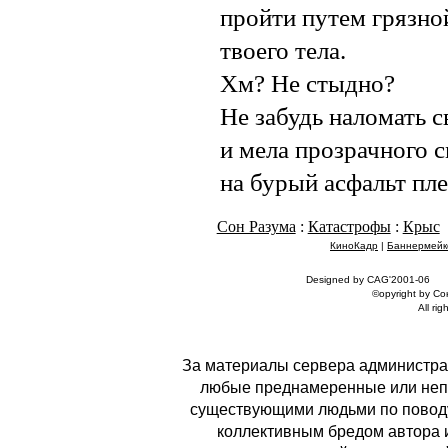
пройти путем грязно
твоего тела.
Хм? Не стыдно?
Не забудь наломать с
и мела прозрачного 
на бурый асфальт пле
Сон Разума
:
Катастрофы
:
Крыс
КиноКадр
|
Баннермейк
Designed by CAG'2001-06
©opyright by С
All rig
За материалы сервера администрац
любые преднамеренные или неп
существующими людьми по поводу
коллективным бредом автора и 