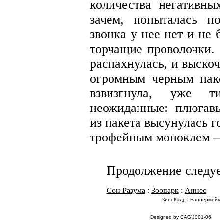
количества негативны
зачем, попыталась по
звонка у нее нет и не
торчащие проволочки. 
распахнулась, и выско
огромным черным пак
взвизгнула, уже т
неожиданные: плюгавы
из пакета высунулась г
трофейным моноклем —
Продолжение следует
Сон Разума
:
Зоопарк
:
Аннес
КиноКадр
|
Баннермейк
Designed by CAG'2001-06