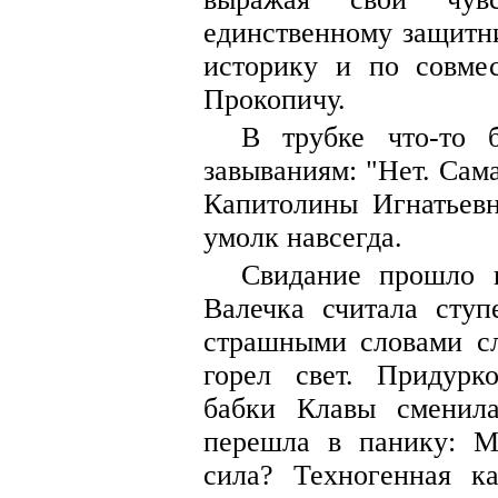
единственному защитн
историку и по совмес
Прокопичу.
В трубке что-то 
завываниям: "Нет. Сама
Капитолины Игнатьевн
умолк навсегда.
Свидание прошло п
Валечка считала ступ
страшными словами сл
горел свет. Придурк
бабки Клавы сменила
перешла в панику: М
сила? Техногенная ка