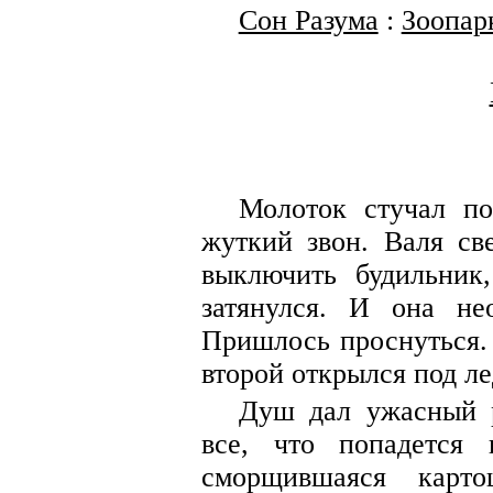
Сон Разума
:
Зоопар
Молоток стучал по
жуткий звон. Валя св
выключить будильник
затянулся. И она не
Пришлось проснуться. 
второй открылся под л
Душ дал ужасный р
все, что попадется
сморщившаяся карт