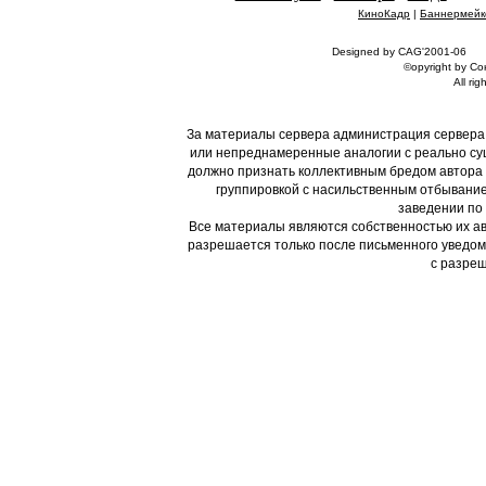
КиноКадр
|
Баннермейк
Designed by CAG'2001-06
©opyright by С
All rig
За материалы сервера администрация сервера
или непреднамеренные аналогии с реально су
должно признать коллективным бредом автора и
группировкой с насильственным отбывание
заведении по 
Все материалы являются собственностью их ав
разрешается только после письменного уведом
с разреш