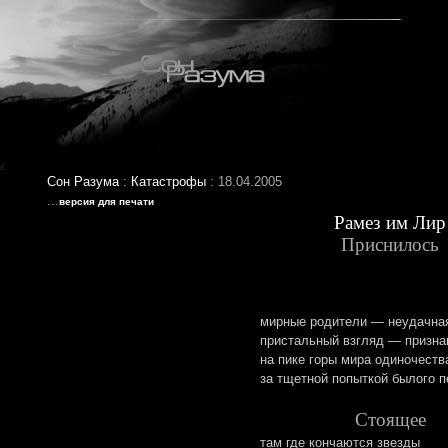
Сон Разума
:
Катастрофы
: 18.04.2005
...
версия для печати
Рамез им Лир
Приснилось
мирные родители — неудачна
пристальный взгляд — призна
на пике горы мира одиночеств
за тщетной попыткой былого п
Стоящее
там где кончаются звезды