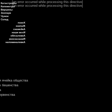
[an error occurred while processing this directive]
Катастрофы
[an error occurred while processing this directive]
Киломэтры
Виршины
Зоопарк
Чужое
Склад
поисК
экипаЖ
скамейкА
наши вехИ
обязаловкА
иносказаниЯ
напоминаловкА
я ячейка общества
к бешенства
а
ервенства