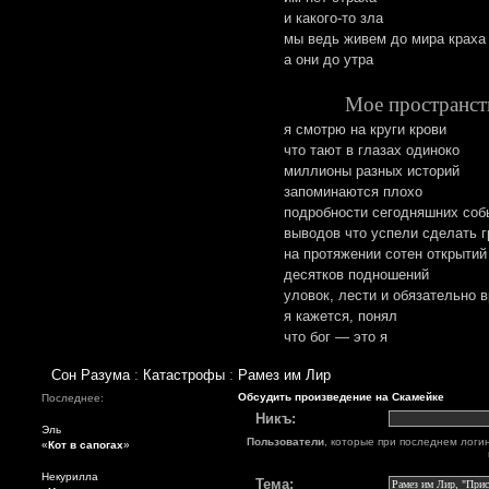
и какого-то зла
мы ведь живем до мира краха
а они до утра
Мое пространст
я смотрю на круги крови
что тают в глазах одиноко
миллионы разных историй
запоминаются плохо
подробности сегодняшних соб
выводов что успели сделать 
на протяжении сотен открытий
десятков подношений
уловок, лести и обязательно 
я кажется, понял
что бог — это я
Сон Разума
:
Катастрофы
:
Рамез им Лир
Обсудить произведение на Скамейке
Последнее:
Никъ:
Эль
Пользователи
, которые при последнем логи
«
Кот в сапогах
»
Некурилла
Тема: