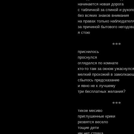
начинается новая дорога
с табличкой за спиной и рукоп
без всяких знаков внимания
на правах только наблюдател
за причиной бытового негодов
я стою
***
приснилось
проснулся
огляделся по комнате
кто-то там за окном ужаснулс
мелкий прохожий в замолкаю
сбылось предсказание
и явно не к лучшему
три бесплатных желания?
***
тихое месиво
приглушенные крики
резвятся весело
тощие дети
им нет страха