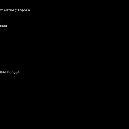
ожатием у порога
я
ания
я
щем городе