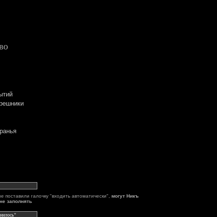
во
ытий
грешники
вранья
не поставили галочку "входить автоматически",
могут Никъ
не заполнять