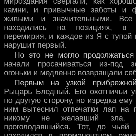
мироздания свергали, как хорош
камни, и привычные заботы и ф
живыми и значительными. Все 
находились на позициях, в с
перемирия, и каждое из Я с тупой 
нарушит первый.
Но это не могло продолжаться
начали просачиваться из-под 
огоньки и медленно возвращали себ
Первым на узкой прибрежно
Рыцарь Бледный. Его охотничьи уг
по другую сторону, но изредка ему
ним вытеснил отпечатки лап на 
никому не желавший зла, 
проголодавшийся. Тот, до чьей 
находился в перманентном ожи