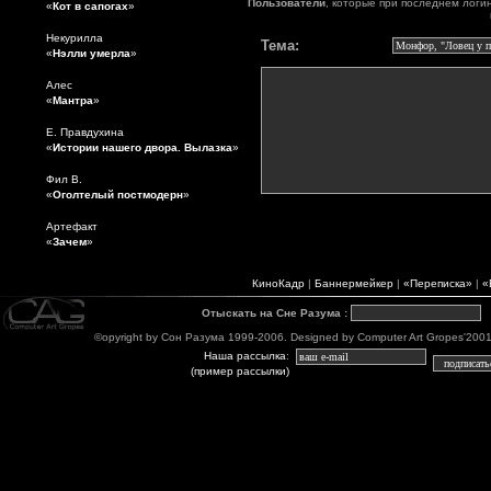
Пользователи
, которые при последнем логи
«
Кот в сапогах
»
Некурилла
Тема:
«
Нэлли умерла
»
Алес
«
Мантра
»
Е. Правдухина
«
Истории нашего двора. Вылазка
»
Фил В.
«
Оголтелый постмодерн
»
Артефакт
«
Зачем
»
КиноКадр
|
Баннермейкер
|
«Переписка»
|
«
Отыскать на Сне Разума
:
©opyright by Сон Разума 1999-2006. Designed by Computer Art Gropes'2001-06
Наша рассылка
:
(пример рассылки)