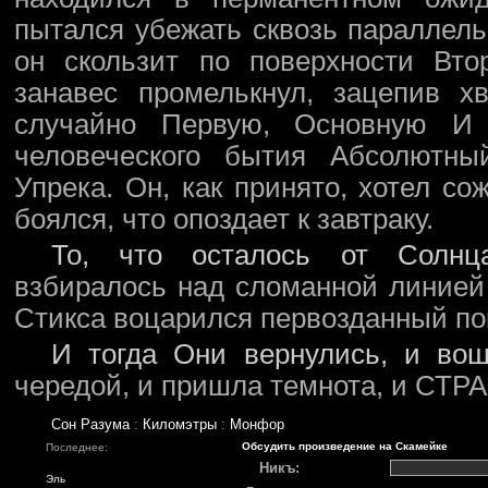
пытался убежать сквозь параллель
он скользит по поверхности Вт
занавес промелькнул, зацепив х
случайно Первую, Основную И 
человеческого бытия Абсолютн
Упрека. Он, как принято, хотел со
боялся, что опоздает к завтраку.
То, что осталось от Cолнц
взбиралось над сломанной линией 
Стикса воцарился первозданный по
И тогда Они вернулись, и вош
чередой, и пришла темнота, и СТРА
Сон Разума
:
Киломэтры
:
Монфор
Обсудить произведение на Скамейке
Последнее:
Никъ:
Эль