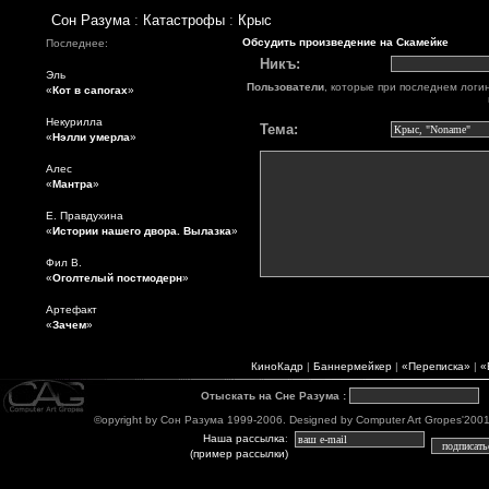
Сон Разума
:
Катастрофы
:
Крыс
Обсудить произведение на Скамейке
Последнее:
Никъ:
Эль
Пользователи
, которые при последнем логи
«
Кот в сапогах
»
Некурилла
Тема:
«
Нэлли умерла
»
Алес
«
Мантра
»
Е. Правдухина
«
Истории нашего двора. Вылазка
»
Фил В.
«
Оголтелый постмодерн
»
Артефакт
«
Зачем
»
КиноКадр
|
Баннермейкер
|
«Переписка»
|
«
Отыскать на Сне Разума
:
©opyright by Сон Разума 1999-2006. Designed by Computer Art Gropes'2001-06
Наша рассылка
:
(пример рассылки)