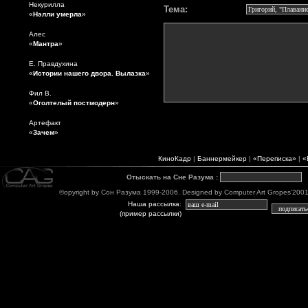
Некурилла
Тема:
«
Нэлли умерла
»
Алес
«
Мантра
»
Е. Правдухина
«
Истории нашего двора. Вылазка
»
Фил В.
«
Оголтелый постмодерн
»
Артефакт
«
Зачем
»
КиноКадр
|
Баннермейкер
|
«Переписка»
|
«
Отыскать на Сне Разума
:
©opyright by Сон Разума 1999-2006. Designed by Computer Art Gropes'2001-06
Наша рассылка
:
(пример рассылки)