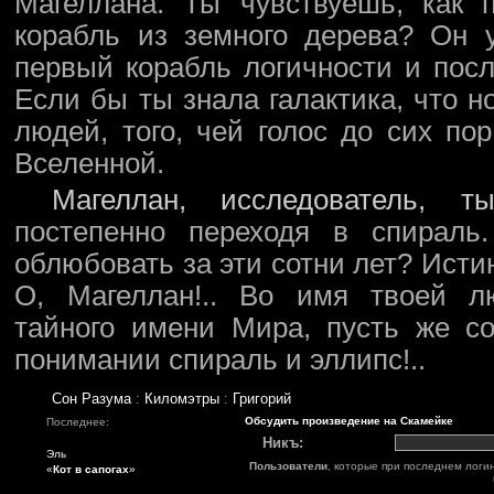
Магеллана. Ты чувствуешь, как 
корабль из земного дерева? Он 
первый корабль логичности и посл
Если бы ты знала галактика, что 
людей, того, чей голос до сих по
Вселенной.
Магеллан, исследователь, 
постепенно переходя в спираль
облюбовать за эти сотни лет? Истин
О, Магеллан!.. Во имя твоей л
тайного имени Мира, пусть же с
понимании спираль и эллипс!..
Сон Разума
:
Киломэтры
:
Григорий
Обсудить произведение на Скамейке
Последнее:
Никъ:
Эль
Пользователи
, которые при последнем логи
«
Кот в сапогах
»