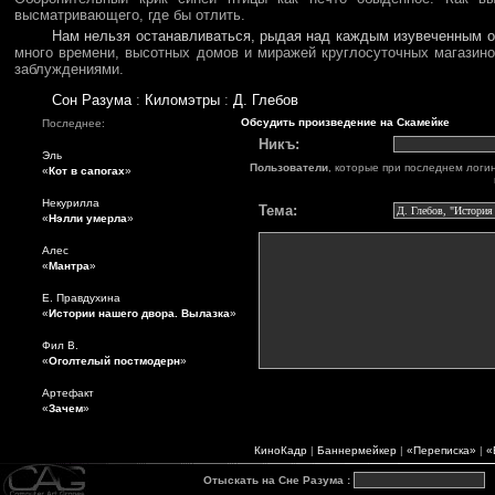
высматривающего, где бы отлить.
Нам нельзя останавливаться, рыдая над каждым изувеченным 
много времени, высотных домов и миражей круглосуточных магазин
заблуждениями.
Сон Разума
:
Киломэтры
:
Д. Глебов
Обсудить произведение на Скамейке
Последнее:
Никъ:
Эль
Пользователи
, которые при последнем логи
«
Кот в сапогах
»
Некурилла
Тема:
«
Нэлли умерла
»
Алес
«
Мантра
»
Е. Правдухина
«
Истории нашего двора. Вылазка
»
Фил В.
«
Оголтелый постмодерн
»
Артефакт
«
Зачем
»
КиноКадр
|
Баннермейкер
|
«Переписка»
|
«
Отыскать на Сне Разума
: