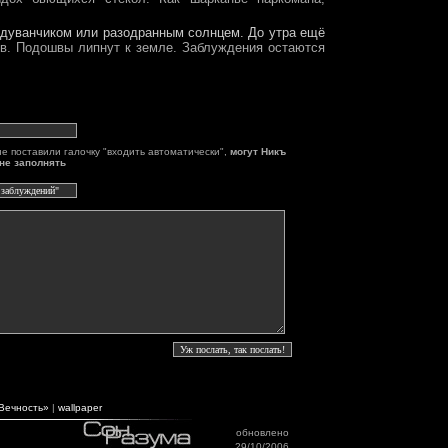
одуванчиком или разодранным солнцем. До утра ещё
ов. Подошвы липнут к земле. Заблуждения остаются
не поставили галочку "входить автоматически",
могут Никъ
не заполнять
Вечность»
|
wallpaper
обновлено
29/10/2006