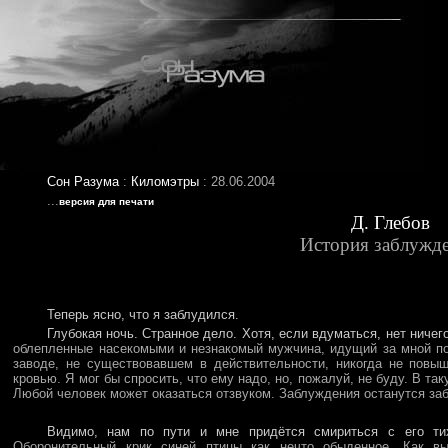
Сон Разума
:
Киломэтры
: 28.06.2004
...
версия для печати
Д. Глебов
История заблужд
Теперь ясно, что я заблудился.
Глубокая ночь. Странное дело. Хотя, если вдуматься, нет ничег
облепленные насекомыми и незнакомый мужчина, идущий за мной по
заводе, не существовавшем в действительности, никогда не повы
кровью. Я мог бы спросить, что ему надо, но, пожалуй, не буду. В та
Любой человек может оказаться отзвуком. Заблуждения останутся за
Видимо, нам по пути и мне придётся смириться с его ти
Оборонительный крик синей птицы как нечто обыденное. Как в