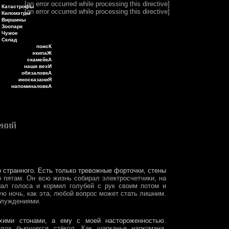
[an error occurred while processing this directive]
Катастрофы
[an error occurred while processing this directive]
Киломэтры
Виршины
Зоопарк
Чужое
Склад
поисК
экипаЖ
скамейкА
наши вехИ
обязаловкА
иносказаниЯ
напоминаловкА
ений
о странного. Есть только тревожные форточки, стены
 пятам. Он всю жизнь собирал электросчетчики, на
шал голоса и кормил голубей с рук своим потом и
кую ночь, как эта, любой вопрос может стать лишним.
блуждениями.
хими стонами, а ему с моей настороженностью.
ыдох бьющихся стёкол. Как шарканье наркомана,