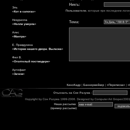
Никъ:
Эль
Пользователи
, которые при последнем логи
«
Кот в сапогах
»
Некурилла
Тема:
«
Нэлли умерла
»
Алес
«
Мантра
»
Е. Правдухина
«
Истории нашего двора. Вылазка
»
Фил В.
«
Оголтелый постмодерн
»
Артефакт
«
Зачем
»
КиноКадр
|
Баннермейкер
|
«Переписка»
|
«
Отыскать на Сне Разума
:
©opyright by Сон Разума 1999-2006. Designed by Computer Art Gropes'2001-06
Наша рассылка
:
(пример рассылки)