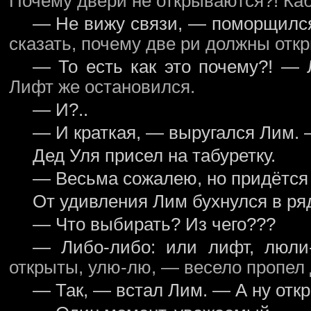
Почему двери не открываются?! Ка
— Не вижу связи, — поморщился
сказать, почему две ри должны отк
— То есть как это почему?! — 
Лифт же остановился.
— И?..
— И краткая, — выругался Лим. 
Дед Уля присел на табуретку.
— Весьма сожалею, но придётся
От удивления Лим бухнулся в ря
— Что выбирать? Из чего???
— Либо-либо: или лифт, люли-
открыты, улю-лю, — весело пропел 
— Так, — встал Лим. — А ну отк