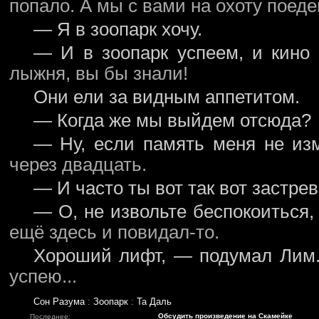
попало. А мы с вами на охоту поеде
— Я в зоопарк хочу.
— И в зоопарк успеем, и кино 
лыжня, вы бы знали!
Они ели за видным аппетитом.
— Когда же мы выйдем отсюда?
— Ну, если память меня не изм
через двадцать.
— И часто ты вот так вот застре
— О, не извольте беспокоиться, 
ещё здесь и повидал-то.
Хороший лифт, — подумал Лим.
успею...
Сон Разума
:
Зоопарк
:
Та Даль
Обсудить произведение на Скамейке
Последнее: