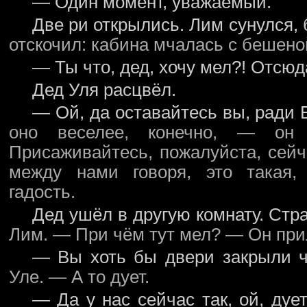
— Один момент, уважаемый.
Две ри открылись. Лим сунулся, 
отскочил: кабина мчалась с бешено
— Ты что, дед, хочу мел?! Отсю
Дед Уля расцвёл.
— Ой, да оставайтесь вы, ради 
оно веселее, конечно, — он
Присаживайтесь, пожалуйста, сейч
между нами говоря, это такая,
гадость.
Дед ушёл в другую комнату. Стр
Лим. — При чём тут мел? — Он прил
— Вы хоть бы двери закрыли ч
Уле. — А то дует.
— Да у нас сейчас так, ой, дуе